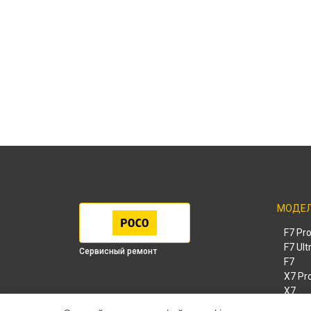
МОДЕ
F7 Pr
F7 Ult
Сервисный ремонт
F7
X7 Pr
X7
X6 Pr