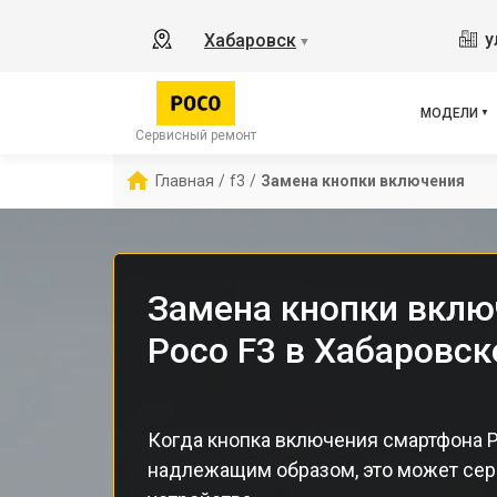
X2
у
Хабаровск
▼
X3 
X3 
X3 
МОДЕЛИ
F5 
Сервисный ремонт
F5
Главная
/
f3
/
Замена кнопки включения
F2 
Замена кнопки вклю
Poco F3 в Хабаровск
Когда кнопка включения смартфона 
надлежащим образом, это может сер