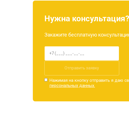
Замена материнской платы
Нужна консультация
Замена задней крышки
Закажите бесплатную консультацию
Замена дисплея (экрана)
Замена аккумулятора
Отправить заявку
Нажимая на кнопку отправить я даю св
персональных данных.
Замена кнопки включения
Ремонт цепи питания
Ремонт динамика