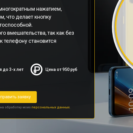
многократным нажатием,
м, что делает кнопку
тоспособной.
о вмешательства, так как без
к телефону становится
я до 3-х лет
Цена от 950 руб
править заявку
 на обработку моих
персональных данных.