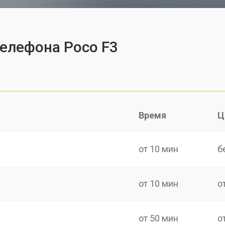
телефона Poco F3
Время
Ц
от 10 мин
б
от 10 мин
о
от 50 мин
о