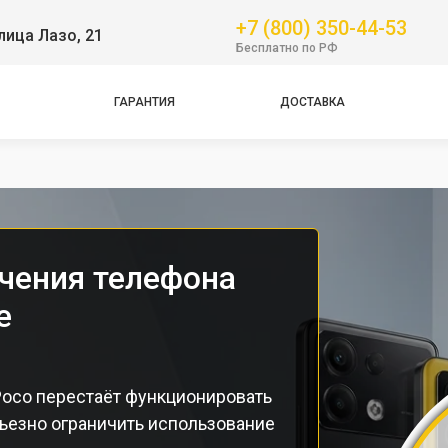
+7 (800) 350-44-53
лица Лазо, 21
GT
Бесплатно по РФ
NFC
Pro
ГАРАНТИЯ
ДОСТАВКА
Pro
Pro
чения телефона
е
Poco перестаёт функционировать
ьезно ограничить использование