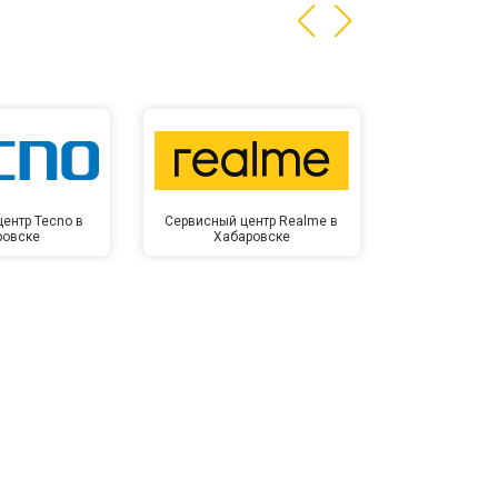
ентр Tecno в
Сервисный центр Realme в
Сервисный 
ровске
Хабаровске
Хаба