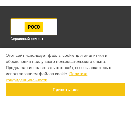
Сервисный ремонт
МОДЕЛИ
Этот сайт использует файлы cookie для аналитики и
обеспечения наилучшего пользовательского опыта.
F7 Pro
Продолжая использовать этот сайт, вы соглашаетесь с
F7 Ultra
использованием файлов cookie.
Политика
F7
конфиденциальности
X7 Pro
X7
Принять все
X6 Pro
M8 Pro
M8
M7 Pro
X6
СТРАНИЦЫ
X4
Гарантия
F4