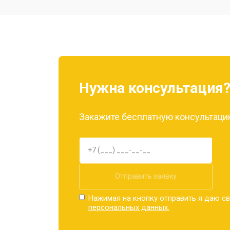
Ремонт камеры
Замена материнской платы
Нужна консультация
Замена задней крышки
Закажите бесплатную консультацию
Замена дисплея (экрана)
Замена аккумулятора
Отправить заявку
Нажимая на кнопку отправить я даю св
персональных данных.
Замена кнопки включения