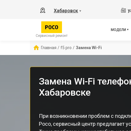
M3 
у
Хабаровск
▼
X2
X3 
X3 
МОДЕЛИ
X3 
Сервисный ремонт
F5
Главная
/
f5 pro
/
Замена Wi-Fi
F2 
Замена Wi-Fi телефон
Хабаровске
При возникновении проблем с подклю
Poco, сервисный центр предлагает ус