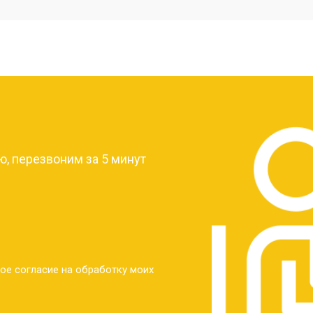
от 40 мин
о
от 30 мин
о
?
от 30 мин
о
, перезвоним за 5 минут
от 30 мин
о
от 30 мин
о
ое согласие на обработку моих
от 20 мин
о