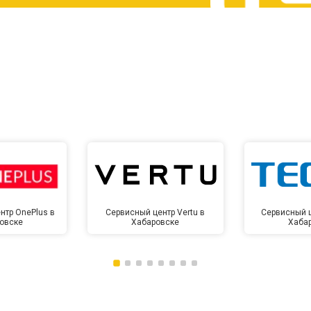
от 60 мин
о
от 10 мин
о
нтр OnePlus в
Сервисный центр Vertu в
Сервисный ц
овске
Хабаровске
Хаба