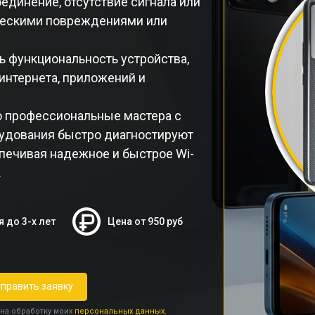
единение, отсутствие сигнала или
ическими повреждениями или
ь функциональность устройства,
нтернета, приложений и
o профессиональные мастера с
удования быстро диагностируют
печивая надежное и быстрое Wi-
.
я до 3-х лет
Цена от 950 руб
править заявку
 на обработку моих
персональных данных.