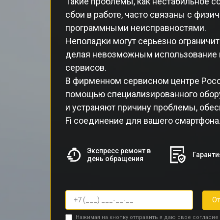
Такие проблемы, как нестабильное со
сбои в работе, часто связаны с физ
программными неисправностями.
Неполадки могут серьезно ограничит
делая невозможным использование и
сервисов.
В фирменном сервисном центре Poc
помощью специализированного обор
и устраняют причину проблемы, обес
Fi соединение для вашего смартфона
Экспресс ремонт в
Гаранти
день обращения
От
Нажимая на кнопку отправить я даю свое согласие