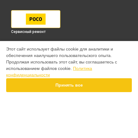
Сервисный ремонт
МОДЕЛИ
Этот сайт использует файлы cookie для аналитики и
обеспечения наилучшего пользовательского опыта.
F7 Pro
Продолжая использовать этот сайт, вы соглашаетесь с
F7 Ultra
использованием файлов cookie.
Политика
F7
конфиденциальности
X7 Pro
X7
Принять все
X6 Pro
M8 Pro
M8
M7 Pro
X6
СТРАНИЦЫ
X4
Гарантия
X5 Pro 5G
Доставка
F3