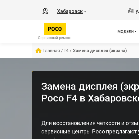
X2
у
Хабаровск
▼
X3 
X3 
X3 
МОДЕЛИ
F5 
Сервисный ремонт
F5
Главная
/
f4
/
Замена дисплея (экрана)
F2 
Замена дисплея (эк
Poco F4 в Хабаровск
Для восстановления чёткости и отзы
сервисные центры Poco предлагают 