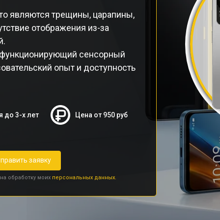
то являются трещины, царапины,
тствие отображения из-за
й.
ефункционирующий сенсорный
зовательский опыт и доступность
я до 3-х лет
Цена от 950 руб
править заявку
 на обработку моих
персональных данных.