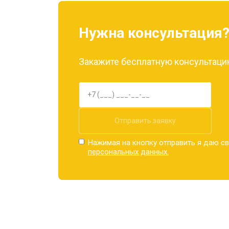
Замена материнской платы
Нужна консультация
Замена задней крышки
Закажите бесплатную консультацию
Замена дисплея (экрана)
Замена аккумулятора
Отправить заявку
Нажимая на кнопку отправить я даю св
персональных данных.
Замена кнопки включения
Ремонт цепи питания
Ремонт динамика