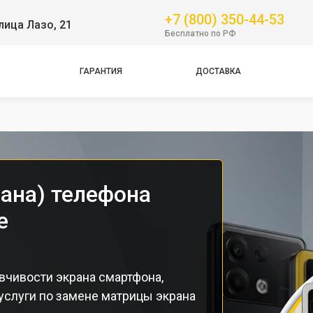
+7 (800) 350-44-53
лица Лазо, 21
GT
Бесплатно по РФ
NFC
Pro
ГАРАНТИЯ
ДОСТАВКА
Pro
Pro
рана) телефона
е
вчивости экрана смартфона,
услуги по замене матрицы экрана