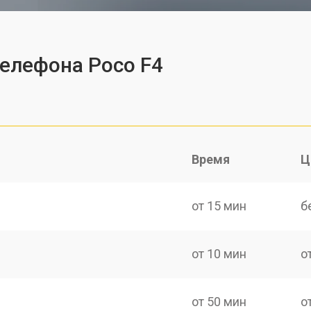
телефона Poco F4
Время
Ц
от 15 мин
б
от 10 мин
о
от 50 мин
о