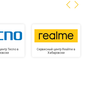
ентр Tecno в
Сервисный центр Realme в
Сервисный 
ровске
Хабаровске
Хаба