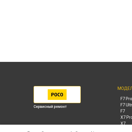
МОДЕ
F7 Pr
F7 Ult
Сервисный ремонт
F7
X7 Pr
X7
X6 Pr