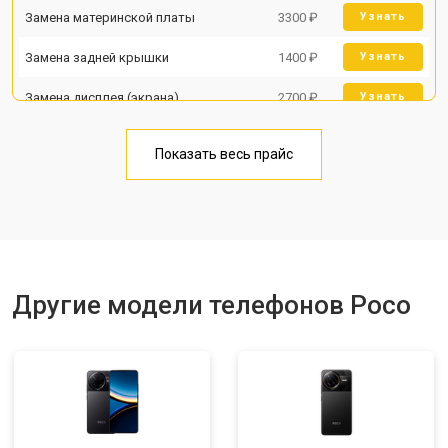
Замена материнской платы
3300 ₽
Узнать
Замена задней крышки
1400 ₽
Узнать
Замена дисплея (экрана)
2700 ₽
Узнать
Замена аккумулятора
950 ₽
Узнать
Показать весь прайс
Замена кнопки включения
1750 ₽
Узнать
Ремонт цепи питания
3200 ₽
Узнать
Ремонт динамика
1400 ₽
Узнать
Другие модели телефонов Poco