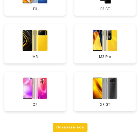
F3
F3 GT
M3
M3 Pro
X2
X3 GT