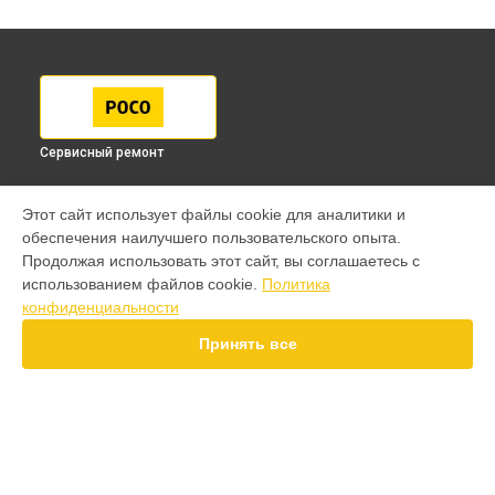
Сервисный ремонт
МОДЕЛИ
Этот сайт использует файлы cookie для аналитики и
обеспечения наилучшего пользовательского опыта.
F7 Pro
Продолжая использовать этот сайт, вы соглашаетесь с
F7 Ultra
использованием файлов cookie.
Политика
F7
конфиденциальности
X7 Pro
X7
Принять все
X6 Pro
M8 Pro
M8
M7 Pro
X6
СТРАНИЦЫ
X4
Гарантия